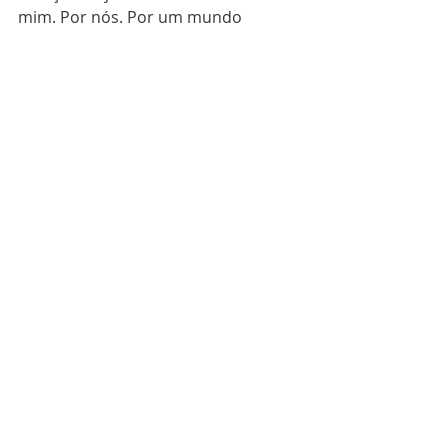
mim. Por nós. Por um mundo 
melhor, mais justo, mais feliz.
Vamos nessa?
#mindfulness
#carreira
#trabalho
#autoajuda
#atençãoplena
#meditação
ARTIGOS
Posts recentes
Ver tudo