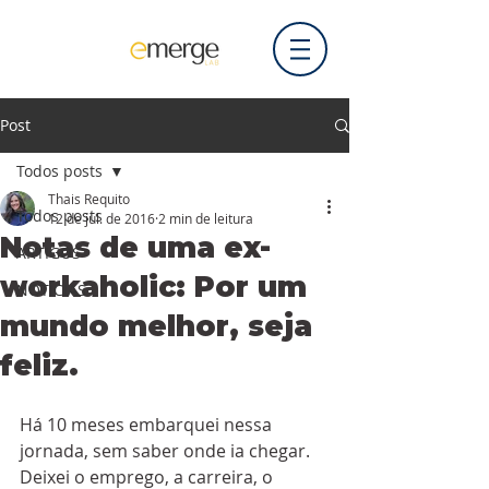
Post
Todos posts
Thais Requito
Todos posts
12 de jul. de 2016
2 min de leitura
Notas de uma ex-
ARTIGOS
workaholic: Por um
NOTÍCIAS
mundo melhor, seja
feliz.
Há 10 meses embarquei nessa 
jornada, sem saber onde ia chegar. 
Deixei o emprego, a carreira, o 