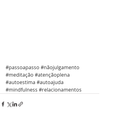
#passoapasso
#nãojulgamento
#meditação
#atençãoplena
#autoestima
#autoajuda
#mindfulness
#relacionamentos