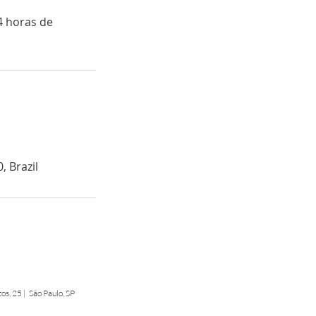
4 horas de
, Brazil
os, 25 | São Paulo, SP