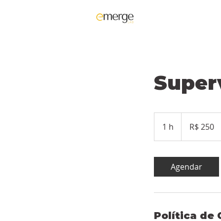
Super
250
Reais
1 h
1
R$ 250
brasileiros
Agendar
Política de