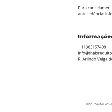
Para cancelament
antecedência: in
Informaçõe
+ 11983157408
info@thaisrequit
R. Arlindo Veiga d
​Thais Requito Consul