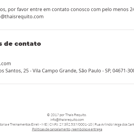
os, por favor entre em contato conosco com pelo menos 2
fo@thaisrequito.com
s de contato
o.com
os Santos, 25 - Vila Campo Grande, São Paulo - SP, 04671-300
© 2017 por Thais Requito.
info@thaisrequito.com
toria e Treinamentos Eireli - ME | CNPJ: 27.382.537/0001-10 | Rua Arlindo Veiga dos Sant
Políticas de cancelamento, reembolso e entrega