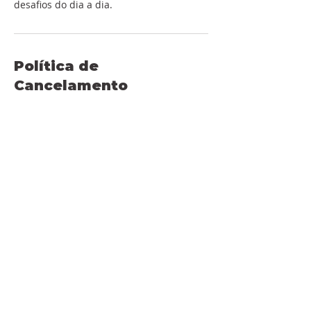
desafios do dia a dia.
Política de
Cancelamento
Para cancelamentos, por favor entre em
contato conosco com pelo menos 24
horas de antecedência:
info@thaisrequito.com
Informações de contato
+ 11983157408
info@thaisrequito.com
R. Arlindo Veiga dos Santos, 25 - Vila
Campo Grande, São Paulo - SP, 04671-300,
Brazil