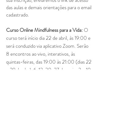
sua inscrição, enviaremos o link de acesso
das aulas e demais orientações para o email
cadastrado.
Curso Online Mindfulness para a Vida:
O
curso terá início dia 22 de abril, às 19:00 e
será conduzido via aplicativo Zoom. Serão
8 encontros ao vivo, interativos, às
quintas-feiras, das 19:00 às 21:00 (dias 22
e 29 de abril, 6, 13, 20, 27 de maio, 3 e 10
de junho). O link de acesso às aulas será
enviado por email para todos os
participantes que tiverem confirmado as
suas inscrições até dia 20 de abril.
Caso tenha alguma dúvida a respeito
dessas condições, entre em contato
conosco:
cursos@thaisrequito.com