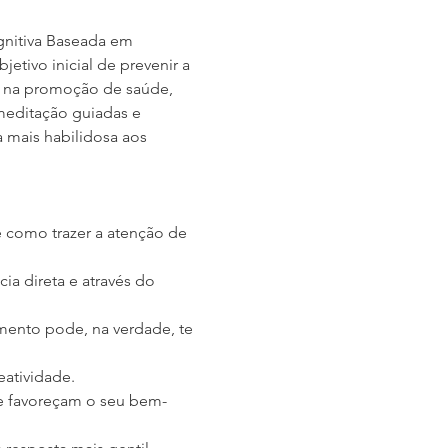
nitiva Baseada em 
etivo inicial de prevenir a 
, na promoção de saúde, 
meditação guiadas e 
 mais habilidosa aos 
e como trazer a atenção de 
ia direta e através do 
imento pode, na verdade, te 
atividade.
ue favoreçam o seu bem-