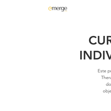
CU
INDI
Este p
Ther
do
obje