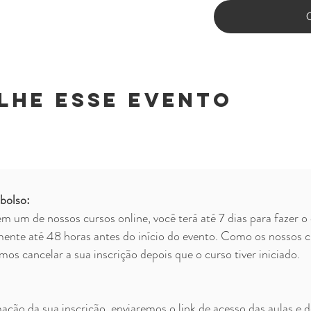
lhe esse evento
bolso:
m um de nossos cursos online, você terá até 7 dias para fazer o 
mente até 48 horas antes do início do evento. Como os nossos c
s cancelar a sua inscrição depois que o curso tiver iniciado.​
ção da sua inscrição, enviaremos o link de acesso das aulas e d