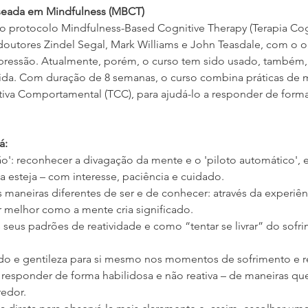
aseada em Mindfulness (MBCT)
 protocolo Mindfulness-Based Cognitive Therapy (Terapia Cog
doutores Zindel Segal, Mark Williams e John Teasdale, com o obj
epressão. Atualmente, porém, o curso tem sido usado, também
ida. Com duração de 8 semanas, o curso combina práticas de 
tiva Comportamental (TCC), para ajudá-lo a responder de forma
á:
ão': reconhecer a divagação da mente e o 'piloto automático', 
a esteja – com interesse, paciência e cuidado.
maneiras diferentes de ser e de conhecer: através da experiênc
elhor como a mente cria significado.
seus padrões de reatividade e como “tentar se livrar” do sofr
do e gentileza para si mesmo nos momentos de sofrimento e re
a responder de forma habilidosa e não reativa – de maneiras q
redor.