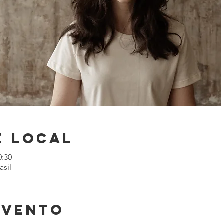
e local
0:30
asil
evento