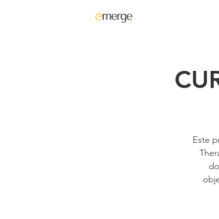
CU
Este p
Ther
do
obje