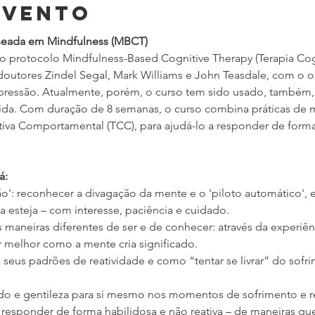
evento
aseada em Mindfulness (MBCT)
 protocolo Mindfulness-Based Cognitive Therapy (Terapia Cog
doutores Zindel Segal, Mark Williams e John Teasdale, com o obj
epressão. Atualmente, porém, o curso tem sido usado, também
ida. Com duração de 8 semanas, o curso combina práticas de 
tiva Comportamental (TCC), para ajudá-lo a responder de forma
á:
ão': reconhecer a divagação da mente e o 'piloto automático', 
a esteja – com interesse, paciência e cuidado.
maneiras diferentes de ser e de conhecer: através da experiênc
elhor como a mente cria significado.
seus padrões de reatividade e como “tentar se livrar” do sofr
do e gentileza para si mesmo nos momentos de sofrimento e re
a responder de forma habilidosa e não reativa – de maneiras q