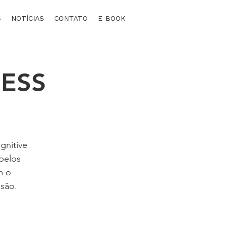
S
NOTÍCIAS
CONTATO
E-BOOK
ESS
gnitive
pelos
m o
ssão.