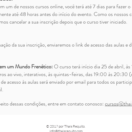
m um de nossos cursos online, você terá até 7 dias para fazer o 
mente até 48 horas antes do início do evento. Como os nossos c
s cancelar a sua inscrição depois que o curso tiver iniciado.​
ção da sua inscrição, enviaremos o link de acesso das aulas e d
 em um Mundo Frenético:
O curso terá início dia 25 de abril, à
os ao vivo, interativos, às quintas-feiras, das 19:00 às 20:30 (d
k de acesso às aulas será enviado por email para todos os partic
l.
eito dessas condições, entre em contato conosco:
cursos@thai
© 2017 por Thais Requito.
info@thaisrequito.com