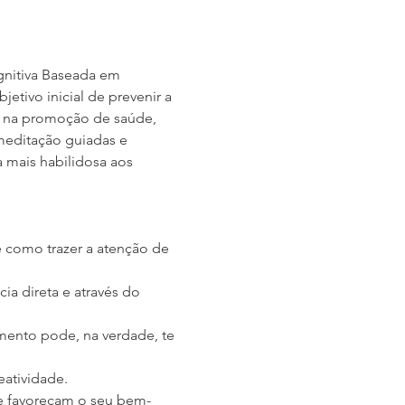
nitiva Baseada em 
etivo inicial de prevenir a 
, na promoção de saúde, 
meditação guiadas e 
 mais habilidosa aos 
e como trazer a atenção de 
ia direta e através do 
imento pode, na verdade, te 
atividade.
ue favoreçam o seu bem-