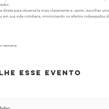
redor.
ia direta para observá-la mais claramente e, assim, escolher uma
u em sua vida cotidiana, minimizando os efeitos indesejados da
or semana
lhe esse evento
bolso: