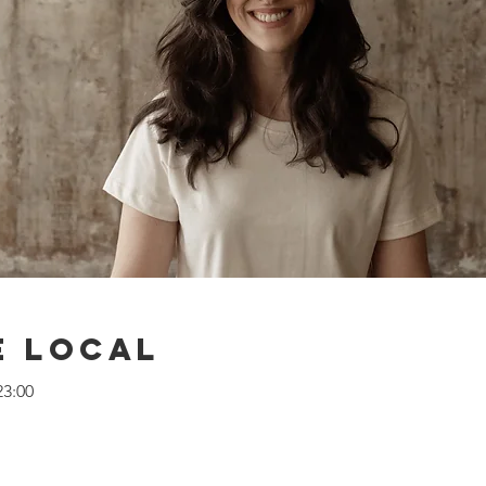
e local
23:00