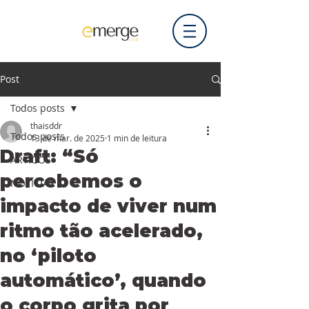
Post
Todos posts
thaisddr
Todos posts
13 de mar. de 2025
1 min de leitura
Draft: “Só
ARTIGOS
percebemos o
NOTÍCIAS
impacto de viver num
ritmo tão acelerado,
no ‘piloto
automático’, quando
o corpo grita por