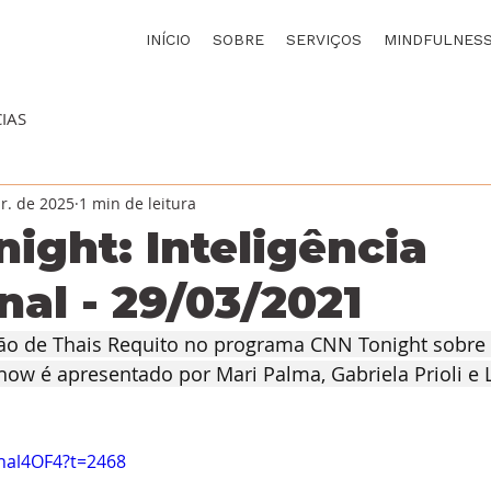
INÍCIO
SOBRE
SERVIÇOS
MINDFULNES
IAS
r. de 2025
1 min de leitura
ight: Inteligência
al - 29/03/2021
ção de Thais Requito no programa CNN Tonight sobre I
how é apresentado por Mari Palma, Gabriela Prioli e 
Cnal4OF4?t=2468