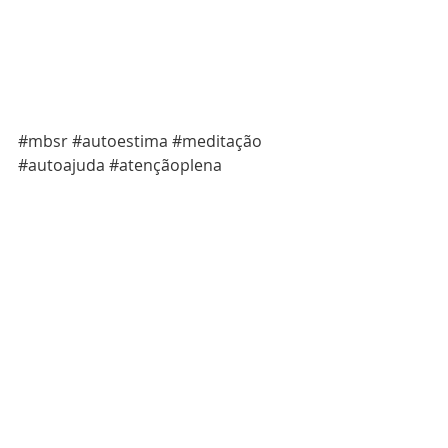
#mbsr
#autoestima
#meditação
#autoajuda
#atençãoplena
#mindfulness
#passoapasso
#mbct
#jonkabatzinn
Posts recentes
Ver tudo