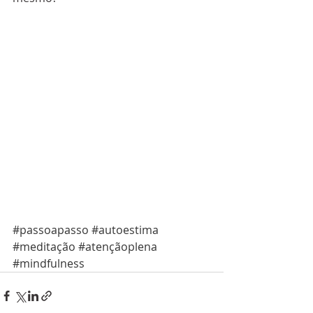
#passoapasso
#autoestima
#meditação
#atençãoplena
#mindfulness